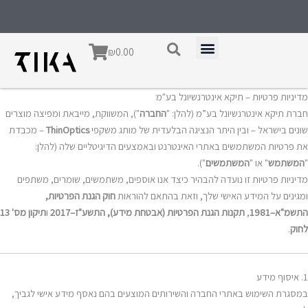
ילוג
לתוכן
תוכן
עגלת
₪
0.00
קניות
מדיניות פרטיות – תיקא אינטרנשיונל בע"מ
חברת תיקא אינטרנשיונל בע”מ (להלן: "
החברה
"), המשווקת, מייבאת ומפיצה מוצרים
שונים בישראל – ובין היתר הנציגה הבלעדית של מותג משקפי
ThinOptics
– מכבדת
את פרטיות המשתמשים באתרי האינטרנט ובאמצעים הדיגיטליים שלה (להלן:
"
המשתמש
" או "
המשתמשים
").
מדיניות פרטיות זו נועדה להבהיר כיצד אנו אוספים, משתמשים, שומרים, משתפים
ומגינים על המידע האישי שלך, וזאת בהתאם להוראות
חוק הגנת הפרטיות,
התשמ"א–1981
,
תקנות הגנת הפרטיות (אבטחת מידע), התשע"ז–2017
ו
תיקון מס' 13
לחוק
.
1. איסוף מידע
במסגרת השימוש באתרי החברה והשירותים המוצעים בהם נאסף מידע אישי לגביך,