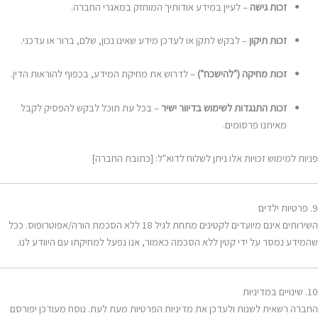
זכות גישה
– לעיין במידע אודותיך המוחזק במאגרי החברה.
זכות תיקון
– לבקש לתקן או לעדכן מידע שאינו נכון, שלם, ברור או עדכני.
זכות מחיקה ("להישכח")
– לדרוש את מחיקת המידע, בכפוף להוראות הדין.
זכות התנגדות לשימוש בדיוור ישיר
– בכל עת תוכל לבקש להפסיק לקבל
מאיתנו פרסומים.
פניות למימוש זכויות אלו ניתן לשלוח לדוא"ל: [כתובת החברה]
9. פרטיות ילדים
השירותים אינם מיועדים לקטינים מתחת לגיל 18 ללא הסכמת הורה/אפוטרופוס. ככל
שהמידע נמסר על ידי קטין ללא הסכמה כאמור, אנו נפעל למחיקתו עם היוודע לנו.
10. שינויים במדיניות
החברה רשאית לשנות ולעדכן את מדיניות הפרטיות מעת לעת. נוסח מעודכן יפורסם