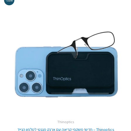
Sale!
המקורי
הנוכחי
היה:
הוא:
₪249.00.
₪299.00.
Thinoptics
Thinoptics – חדש! משקפי קריאה עם ארנק מגנטי לטלפון הנייד