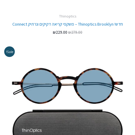
Thinoptics
חדש! Thinoptics Brooklyn – משקפי קריאה דקיקים ונרתיק Connect
₪
229.00
₪
279.00
המחיר
המחיר
Sale!
המקורי
הנוכחי
היה:
הוא:
₪269.00.
₪299.00.