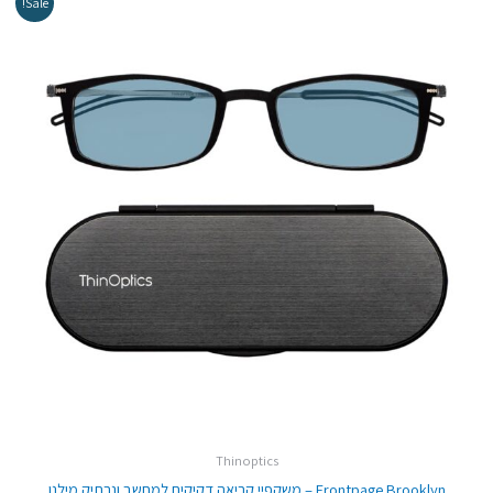
Sale!
המקורי
הנוכחי
היה:
הוא:
₪269.00.
₪299.00.
Thinoptics
Frontpage Brooklyn – משקפיי קריאה דקיקים למחשב ונרתיק מילנו