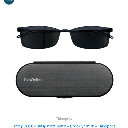
המקורי
הנוכחי
היה:
הוא:
₪269.00.
₪299.00.
Thinoptics
Thinoptics – חדש! Brooklyn – משקפי שמש קריאה עם נרתיק מילנו