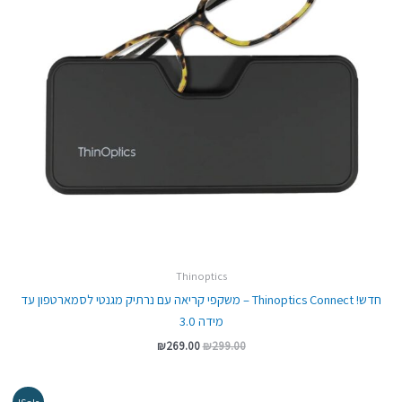
Thinoptics
חדש! Thinoptics Connect – משקפי קריאה עם נרתיק מגנטי לסמארטפון עד
מידה 3.0
₪
269.00
₪
299.00
המחיר
המחיר