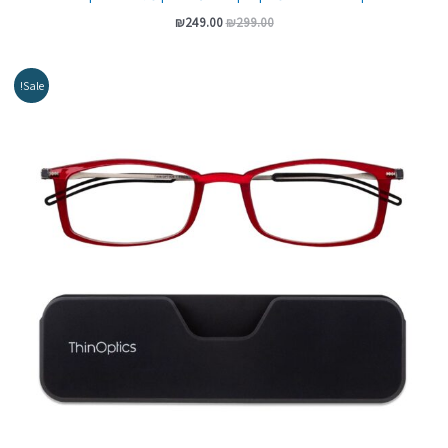
₪
249.00
₪
299.00
המחיר
המחיר
Sale!
המקורי
הנוכחי
היה:
הוא:
₪229.00.
₪279.00.