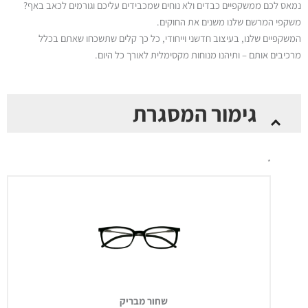
נמאס לכם ממשקפיים כבדים ולא נוחים שמכבידים עליכם וגורמים לכאב באף?
משקפי המרשם שלנו משנים את החוקים.
המשקפיים שלנו, בעיצוב חדשני וייחודי, כל כך קלים שתשכחו שאתם בכלל
מרכיבים אותם – ותיהנו מנוחות מקסימלית לאורך כל היום.
כמות
גימור המסגרת
של
Thinoptics
–
*
משקפי
מרשם
Connect
Rx
בצבע
שחור
מבריק
או
מט
שחור מבריק