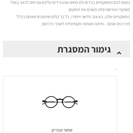
נמאס לכם ממשקפיים כבדים ולא נוחים שמכבידים עליכם וגורמים לכאב באף?
משקפי המרשם שלנו משנים את החוקים.
המשקפיים שלנו, בעיצוב חדשני וייחודי, כל כך קלים שתשכחו שאתם בכלל
מרכיבים אותם – ותיהנו מנוחות מקסימלית לאורך כל היום.
כמות
גימור המסגרת
של
Thinoptics
–
*
משקפי
מרשם
Manhattan
Rx
בצבע
שחור
מבריק
או
מט
שחור מבריק