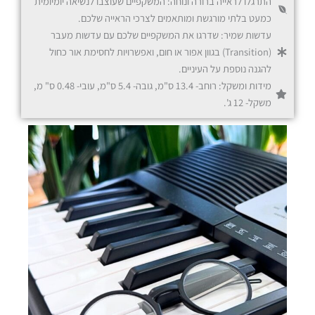
התרגלו לראייה ברורה ונוחה: המשקפיים שעוצבו לנשיאה יומיומית
כמעט בלתי מורגשת ומותאמים לצרכי הראייה שלכם.
עדשות שמיר: שדרגו את המשקפיים שלכם עם עדשות מעבר
(Transition) בגוון אפור או חום, ואפשרויות לחסימת אור כחול
להגנה נוספת על העיניים.
משקפי Office
מידות ומשקל: רוחב- 13.4 ס"מ, גובה- 5.4 ס"מ, עובי- 0.48 ס" מ,
משקל- 12 ג'.
משקפי מולטיפוקל