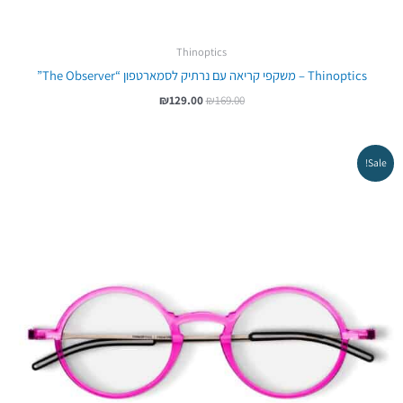
Thinoptics
Thinoptics – משקפי קריאה עם נרתיק לסמארטפון “The Observer”
₪
129.00
₪
169.00
המחיר
המחיר
Sale!
המקורי
הנוכחי
היה:
הוא:
₪199.00.
₪219.00.