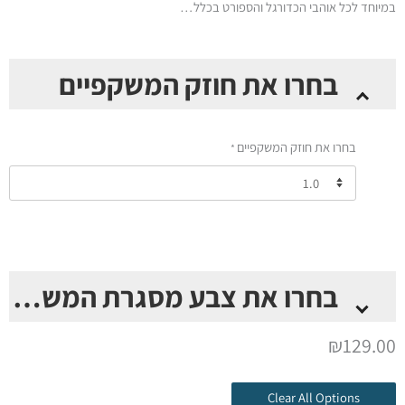
במיוחד לכל אוהבי הכדורגל והספורט בכלל…
כמות
בחרו את חוזק המשקפיים
של
Thinoptics
Limited
בחרו את חוזק המשקפיים
*
Edition
–
משקפי
קריאה
עם
נרתיק
לסמארטפון
בחרו את צבע מסגרת המשקפיים
בדגם
כדורגל
בחרו את צבע מסגרת המשקפיים
*
₪
129.00
Clear All Options