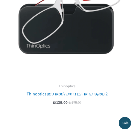
Thinoptics
2 משקפי קריאה עם נרתיק לסמארטפון Thinoptics
₪
139.00
₪
179.00
המחיר
המחיר
Sale!
המקורי
הנוכחי
היה:
הוא: