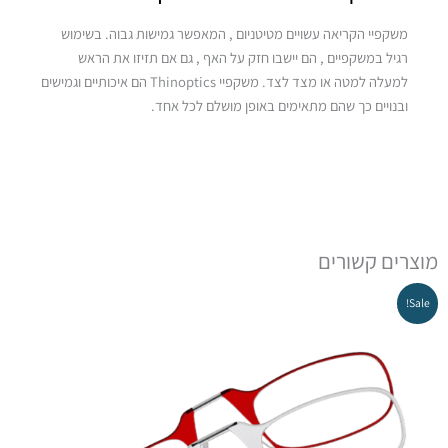
ירוק
משקפיי הקריאה עשויים מטיטניום , המאפשר גמישות גבוה. בשימוש
רגיל במשקפיים , הם יישבו חזק על האף , גם אם תזיזו את הראש
למעלה למטה או מצד לצד. משקפיי Thinoptics הם איכותיים וגמישים
ובנויים כך שהם מתאימים באופן מושלם לכל אחד.
מוצרים קשורים
המחיר
המחיר
Sale!
המקורי
הנוכחי
היה:
הוא:
₪139.00.
₪179.00.