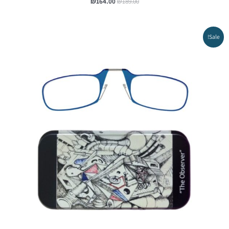
₪
164.00
₪
189.00
המחיר
המחיר
Sale!
המקורי
הנוכחי
היה:
הוא:
₪129.00.
₪169.00.