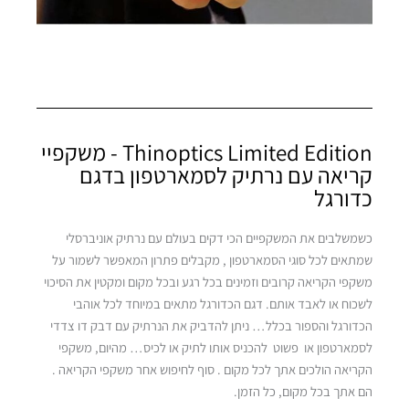
סגול
Thinoptics Limited Edition - משקפיי
קריאה עם נרתיק לסמארטפון בדגם
כדורגל
כשמשלבים את המשקפיים הכי דקים בעולם עם נרתיק אוניברסלי
חום
שמתאים לכל סוגי הסמארטפון , מקבלים פתרון המאפשר לשמור על
משקפי הקריאה קרובים וזמינים בכל רגע ובכל מקום ומקטין את הסיכוי
לשכוח או לאבד אותם. דגם הכדורגל מתאים במיוחד לכל אוהבי
הכדורגל והספור בכלל… ניתן להדביק את הנרתיק עם דבק דו צדדי
לסמארטפון או פשוט להכניס אותו לתיק או לכיס… מהיום, משקפי
הקריאה הולכים אתך לכל מקום . סוף לחיפוש אחר משקפי הקריאה .
הם אתך בכל מקום, כל הזמן.