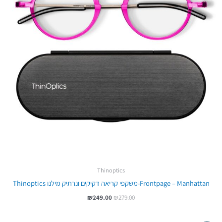
Thinoptics
Frontpage – Manhattan-משקפי קריאה דקיקים ונרתיק מילנו Thinoptics
₪
249.00
₪
279.00