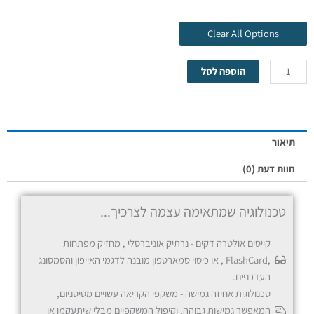
Clear All Options
הוספה לסל
אדום
תיאור
חוות דעת (0)
טכנולוגיה שמתאימה עצמה לצרכיך...
קייסים אולטרה דקים - נרתיק אוניברסלי , מחזיק מפתחות
,FlashCard , או כיסוי סמארטפון מובנה לדגמי האייפון והסמסונג
כחול
העדכניים.
טכנולוגית אחיזה גמישה - משקפי הקריאה עשויים מטיטניום,
המאפשר גמישות גבוהה, וקיפול המשקפיים מבלי שיתעקמו או