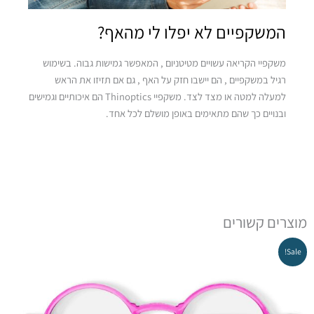
המשקפיים לא יפלו לי מהאף?
ירוק
משקפיי הקריאה עשויים מטיטניום , המאפשר גמישות גבוה. בשימוש
רגיל במשקפיים , הם יישבו חזק על האף , גם אם תזיזו את הראש
למעלה למטה או מצד לצד. משקפיי Thinoptics הם איכותיים וגמישים
ובנויים כך שהם מתאימים באופן מושלם לכל אחד.
מוצרים קשורים
המחיר
המחיר
Sale!
המקורי
הנוכחי
היה:
הוא:
₪249.00.
₪279.00.